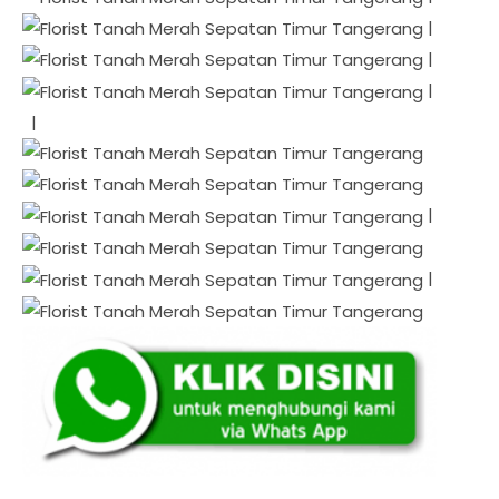
|
|
|
|
|
|