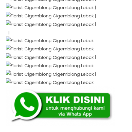
|
|
|
|
|
|