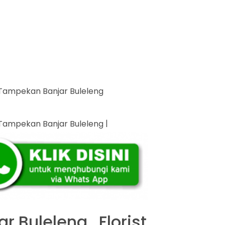
|
 Buleleng , Florist