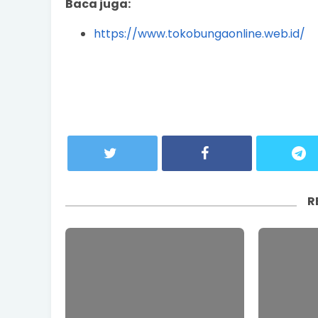
Baca juga:
https://www.tokobungaonline.web.id/
R