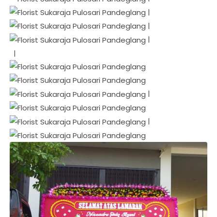
|
|
|
|
|
|