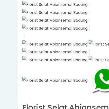
|
|
|
|
|
|
Florist Selat Abiansema