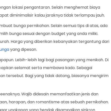
dengan lokasi pengantaran. Selain menghemat biaya
apat diminimalisir kalau jaraknya tidak terlampau jauh.
uat bunga pernikahan. Selain semua tips di atas, ada
milih bunga sesuai dengan budget yang anda miliki.
urah. Harga yang diberikan kebanyakan tergantung dari
unga
yang dipesan.
papun. Lebih-lebih lagi bagi pasangan yang menikah. Di
ucapkan selamat serta membawa kado. Sebagai
n tersebut. Bagi yang tidak datang, biasanya mengirim
eenaknya. Wajib didesain memanfaatkan jenis dan
n, harapan, dan romantisme atas sebuah pernikahan.
r agar ungkapan yang hendak disampaikan sinkron