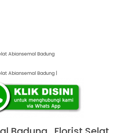
|
l Badung , Florist Selat