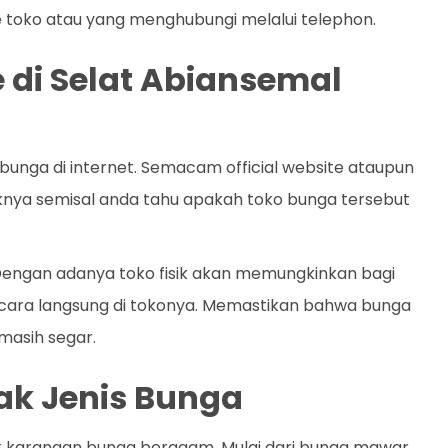
 toko atau yang menghubungi melalui telephon.
ne di Selat Abiansemal
nga di internet. Semacam official website ataupun
knya semisal anda tahu apakah toko bunga tersebut
. Dengan adanya toko fisik akan memungkinkan bagi
ecara langsung di tokonya. Memastikan bahwa bunga
masih segar.
k Jenis Bunga
k karangan bunga beragam. Mulai dari bunga mawar,