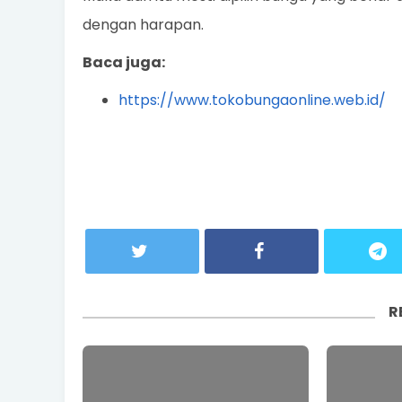
dengan harapan.
Baca juga:
https://www.tokobungaonline.web.id/
R