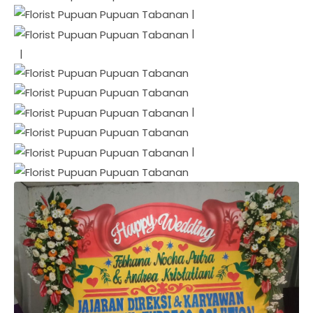
|
|
|
|
|