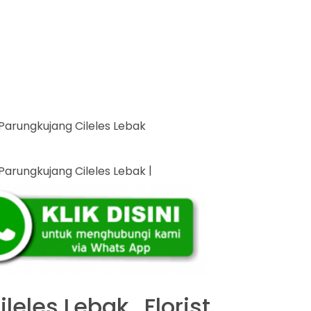
|
leles Lebak , Florist