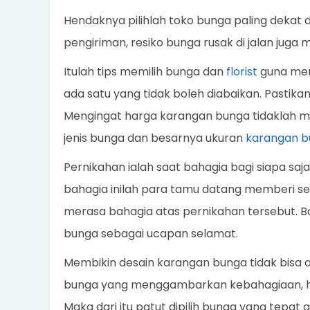
Hendaknya pilihlah toko bunga paling dekat 
pengiriman, resiko bunga rusak di jalan juga m
Itulah tips memilih bunga dan
florist
guna memb
ada satu yang tidak boleh diabaikan. Pastika
Mengingat harga karangan bunga tidaklah mu
jenis bunga dan besarnya ukuran
karangan b
Pernikahan ialah saat bahagia bagi siapa saja
bahagia inilah para tamu datang memberi s
merasa bahagia atas pernikahan tersebut. Ba
bunga sebagai ucapan selamat.
Membikin desain karangan bunga tidak bisa a
bunga yang menggambarkan kebahagiaan, ha
Maka dari itu patut dipilih bunga yang tep