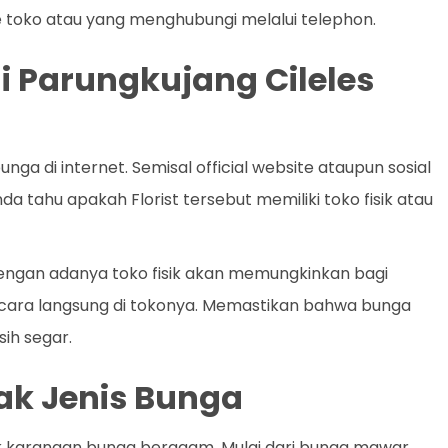
 toko atau yang menghubungi melalui telephon.
 di Parungkujang Cileles
a di internet. Semisal official website ataupun sosial
a tahu apakah Florist tersebut memiliki toko fisik atau
 Dengan adanya toko fisik akan memungkinkan bagi
ecara langsung di tokonya. Memastikan bahwa bunga
ih segar.
k Jenis Bunga
k karangan bunga beragam. Mulai dari bunga mawar,