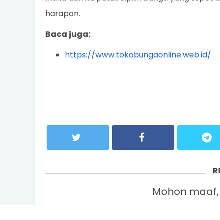
harapan.
Baca juga:
https://www.tokobungaonline.web.id/
R
Mohon maaf, 