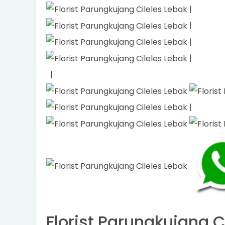
|
|
|
|
|
|
Florist Parungkujang Ci