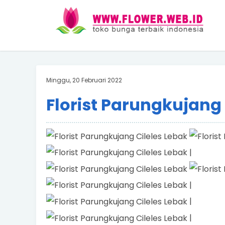
Minggu, 20 Februari 2022
Florist Parungkujang 
|
|
|
|