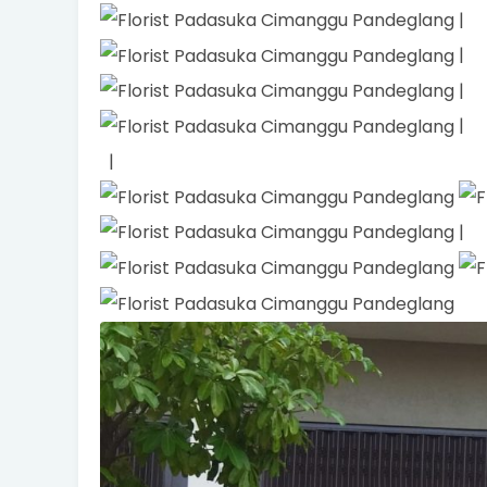
|
|
|
|
|
|