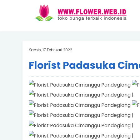
Kamis, 17 Februari 2022
Florist Padasuka Ci
|
|
|
|