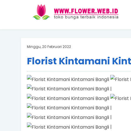
Minggu, 20 Februari 2022
Florist Kintamani Ki
|
|
|
|