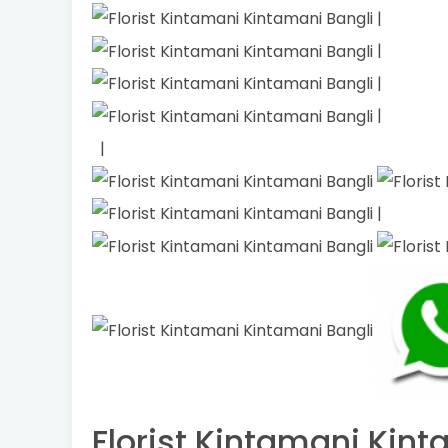
|
|
|
|
|
|
Florist Kintamani Kinta