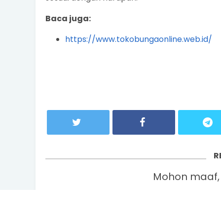
Baca juga:
https://www.tokobungaonline.web.id/
R
Mohon maaf, 