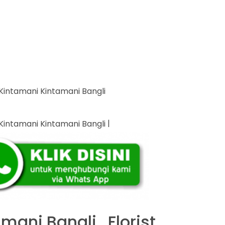
|
mani Bangli , Florist