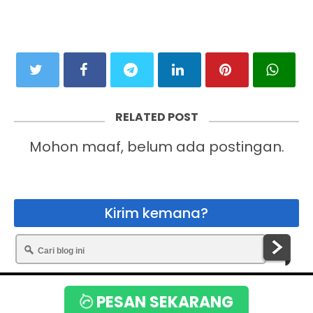
RELATED POST
Mohon maaf, belum ada postingan.
Kirim kemana?
Copyright © 2020
Toko Bunga Terbaik
PESAN SEKARANG
By:
www.flower.web.id