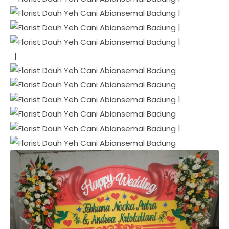
|
|
|
|
|
|