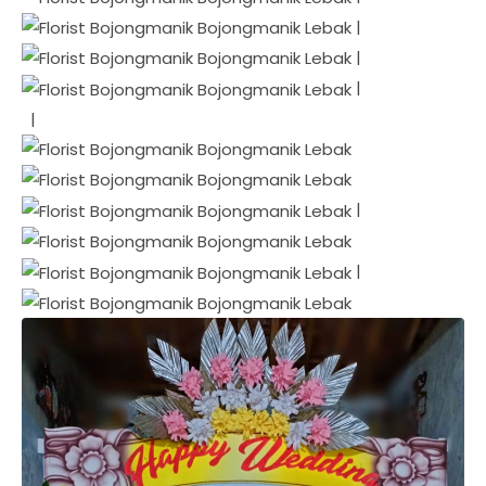
|
|
|
|
|
|