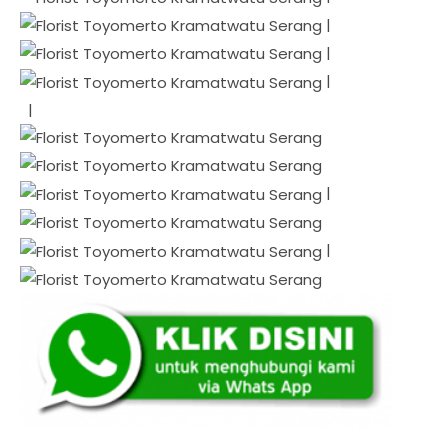
|
|
|
|
|
|