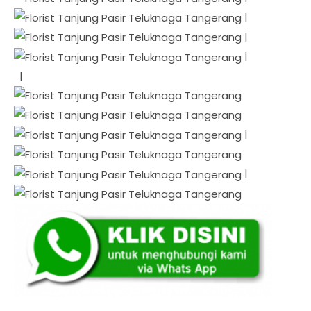
|
|
|
|
|
|