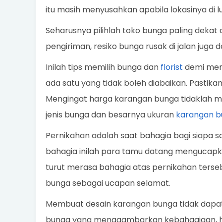
itu masih menyusahkan apabila lokasinya di lu
Seharusnya pilihlah toko bunga paling deka
pengiriman, resiko bunga rusak di jalan juga d
Inilah tips memilih bunga dan
florist
demi memb
ada satu yang tidak boleh diabaikan. Pastika
Mengingat harga karangan bunga tidaklah mu
jenis bunga dan besarnya ukuran
karangan b
Pernikahan adalah saat bahagia bagi siapa sa
bahagia inilah para tamu datang mengucap
turut merasa bahagia atas pernikahan terseb
bunga sebagai ucapan selamat.
Membuat desain karangan bunga tidak dapat
bunga yang menggambarkan kebahagiaan, ha