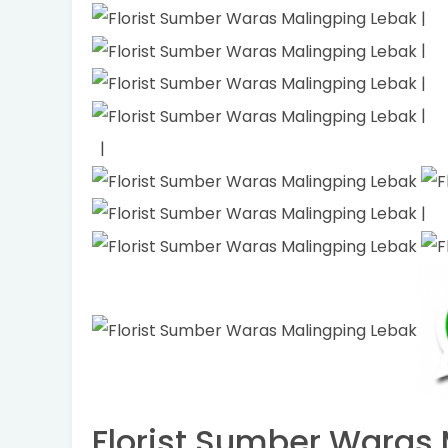
|
|
|
|
|
|
Florist Sumber Waras M