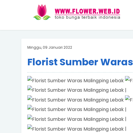
Minggu, 09 Januari 2022
Florist Sumber Waras
|
|
|
|