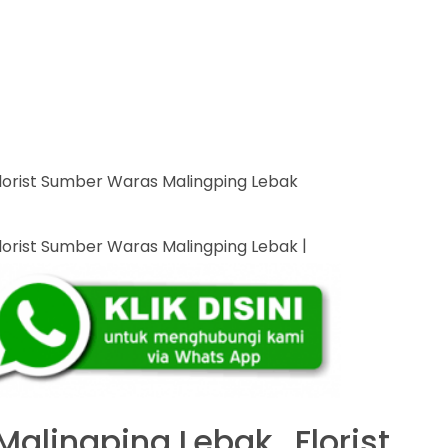
|
alingping Lebak , Florist