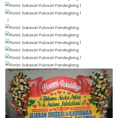
|
|
|
|
|