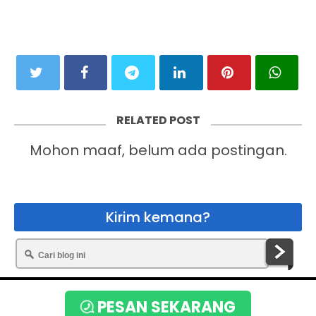
RELATED POST
Mohon maaf, belum ada postingan.
Kirim kemana?
Copyright © 2020
Toko Bunga Terbaik
PESAN SEKARANG
By:
www.flower.web.id