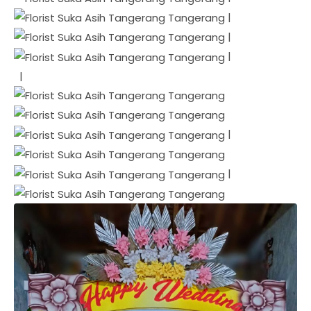
|
|
|
|
|
|