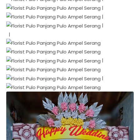
|
|
|
|
|
|