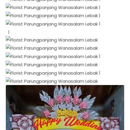
|
|
|
|
|
|