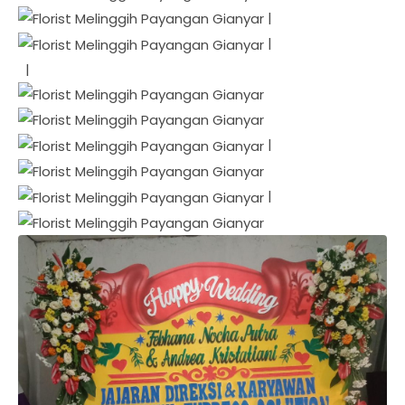
|
|
|
|
|