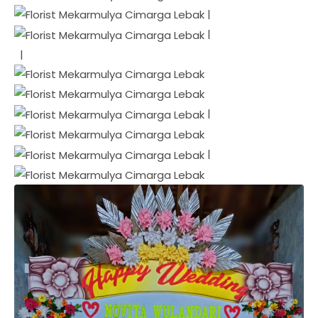
|
|
|
|
|