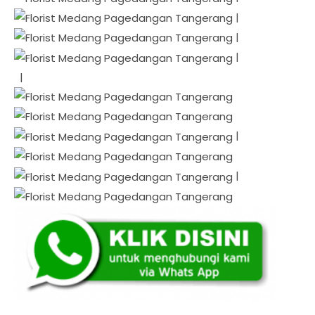
|
|
|
|
|
|