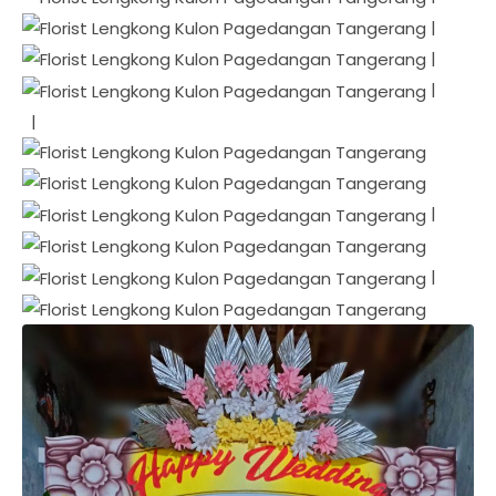
|
|
|
|
|
|