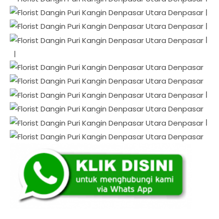
|
|
|
|
|
|