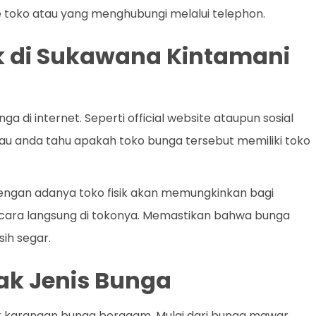
 toko atau yang menghubungi melalui telephon.
isik di Sukawana Kintamani
 di internet. Seperti official website ataupun sosial
u anda tahu apakah toko bunga tersebut memiliki toko
 Dengan adanya toko fisik akan memungkinkan bagi
ecara langsung di tokonya. Memastikan bahwa bunga
ih segar.
k Jenis Bunga
k karangan bunga beragam. Mulai dari bunga mawar,