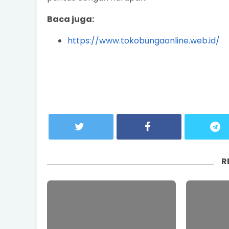
Baca juga:
https://www.tokobungaonline.web.id/
R