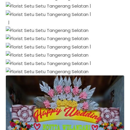
|
|
|
|
|