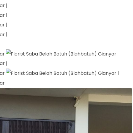
|
|
|
|
|
|