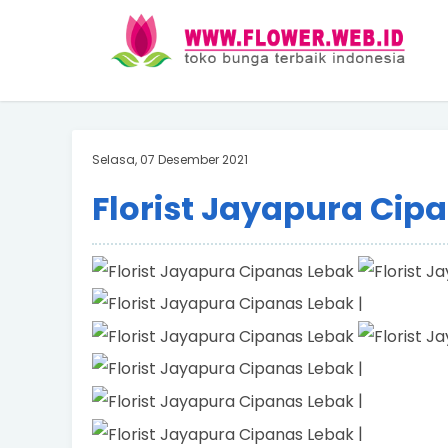
Selasa, 07 Desember 2021
Florist Jayapura Cip
|
|
|
|