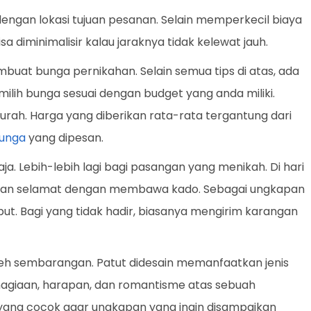
dengan lokasi tujuan pesanan. Selain memperkecil biaya
sa diminimalisir kalau jaraknya tidak kelewat jauh.
uat bunga pernikahan. Selain semua tips di atas, ada
milih bunga sesuai dengan budget yang anda miliki.
rah. Harga yang diberikan rata-rata tergantung dari
unga
yang dipesan.
ja. Lebih-lebih lagi bagi pasangan yang menikah. Di hari
pkan selamat dengan membawa kado. Sebagai ungkapan
ut. Bagi yang tidak hadir, biasanya mengirim karangan
eh sembarangan. Patut didesain memanfaatkan jenis
giaan, harapan, dan romantisme atas sebuah
ga yang cocok agar ungkapan yang ingin disampaikan