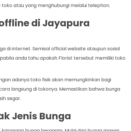
 toko atau yang menghubungi melalui telephon.
offline di Jayapura
i internet. Semisal official website ataupun sosial
bila anda tahu apakah Florist tersebut memiliki toko
 Dengan adanya toko fisik akan memungkinkan bagi
ecara langsung di tokonya. Memastikan bahwa bunga
ih segar.
k Jenis Bunga
k karangan bunga beragam. Mulai dari bunga mawar,