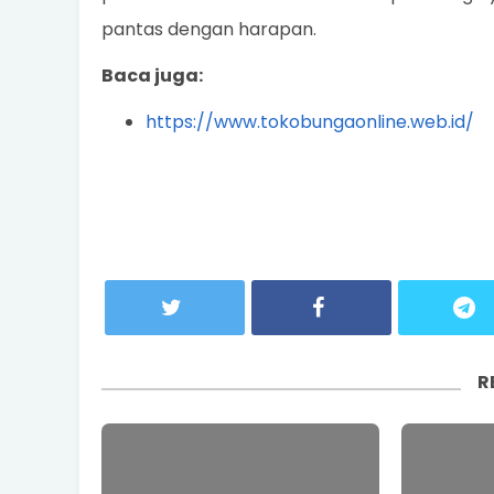
pantas dengan harapan.
Baca juga:
https://www.tokobungaonline.web.id/
R