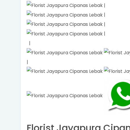
|
|
|
|
|
|
Florist Jayapura Cipan