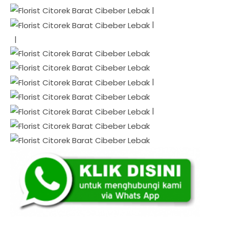
|
|
|
|
|