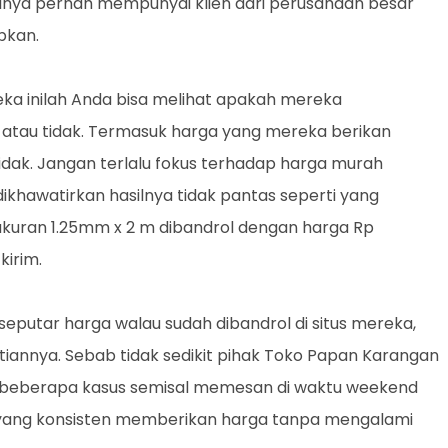
dainya pernah mempunyai klien dari perusahaan besar
bkan.
ka inilah Anda bisa melihat apakah mereka
 atau tidak. Termasuk harga yang mereka berikan
dak. Jangan terlalu fokus terhadap harga murah
ikhawatirkan hasilnya tidak pantas seperti yang
ukuran 1.25mm x 2 m dibandrol dengan harga Rp
kirim.
putar harga walau sudah dibandrol di situs mereka,
annya. Sebab tidak sedikit pihak Toko Papan Karangan
k beberapa kasus semisal memesan di waktu weekend
 yang konsisten memberikan harga tanpa mengalami