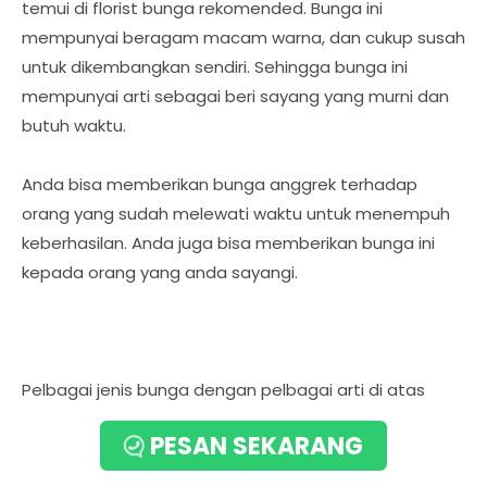
temui di florist bunga rekomended. Bunga ini
mempunyai beragam macam warna, dan cukup susah
untuk dikembangkan sendiri. Sehingga bunga ini
mempunyai arti sebagai beri sayang yang murni dan
butuh waktu.
Anda bisa memberikan bunga anggrek terhadap
orang yang sudah melewati waktu untuk menempuh
keberhasilan. Anda juga bisa memberikan bunga ini
kepada orang yang anda sayangi.
Pelbagai jenis bunga dengan pelbagai arti di atas
memang bisa anda pilih di kios bunga andalan anda.
PESAN SEKARANG
Jadi, pastikan bunga yang anda pilih benar-benar
layak dan pantas untuk keadaan yang sedang terjadi,