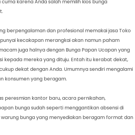
a cuma karena Anda salah memilih kios bunga
t.
g berpengalaman dan profesional memakai jasa Toko
empunyai kecakapan merangkai akan namun paham
 Semacam juga halnya dengan Bunga Papan Ucapan yang
si kepada mereka yang dituju. Entah itu kerabat dekat,
g cukup dekat dengan Anda. Umumnya sendiri mengalami
an konsumen yang beragam.
 peresmian kantor baru, acara pernikahan,
papan bunga sudah seperti menggantikan absensi di
ak warung bunga yang menyediakan beragam format dan