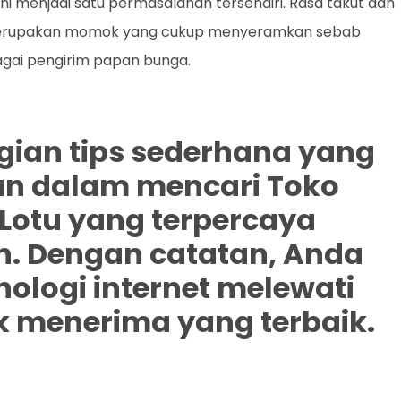
i menjadi satu permasalahan tersendiri. Rasa takut dan
merupakan momok yang cukup menyeramkan sebab
agai pengirim papan bunga.
agian tips sederhana yang
an dalam mencari Toko
Lotu yang terpercaya
. Dengan catatan, Anda
logi internet melewati
k menerima yang terbaik.