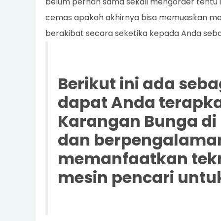
belum pernah sama sekali mengorder tentu in
cemas apakah akhirnya bisa memuaskan 
berakibat secara seketika kepada Anda seb
Berikut ini ada seb
dapat Anda terapk
Karangan Bunga di 
dan berpengalaman
memanfaatkan tekno
mesin pencari untu