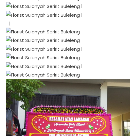
|
|
|
|
|