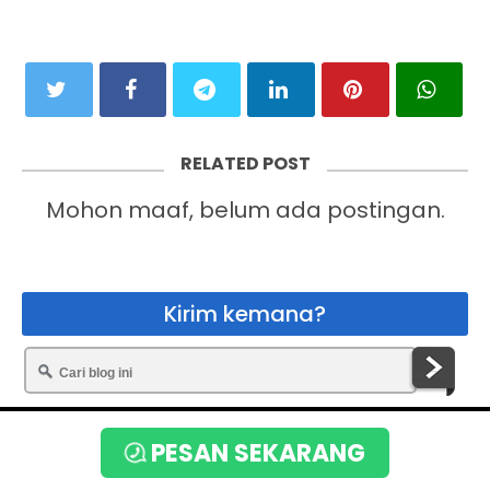
RELATED POST
Mohon maaf, belum ada postingan.
Kirim kemana?
Copyright © 2020
Toko Bunga Terbaik
PESAN SEKARANG
By:
www.flower.web.id