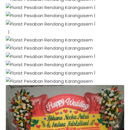
|
|
|
|
|
|