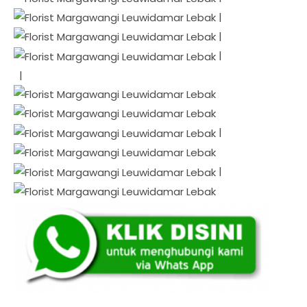
|
|
|
|
|
|