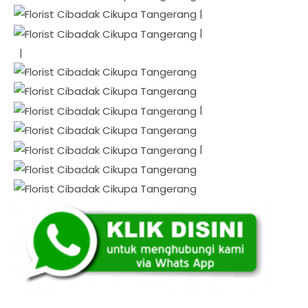
|
|
|
|
|